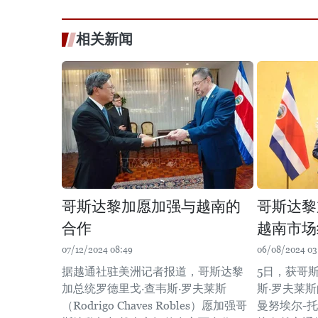
相关新闻
哥斯达黎加愿加强与越南的
哥斯达黎
合作
越南市场
07/12/2024 08:49
06/08/2024 03
据越通社驻美洲记者报道，哥斯达黎
5日，获哥
加总统罗德里戈·查韦斯·罗夫莱斯
斯·罗夫莱
（Rodrigo Chaves Robles）愿加强哥
曼努埃尔-托瓦