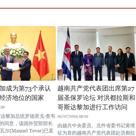
加成为第73个承认
越南共产党代表团出席第27
经济地位的国家
届圣保罗论坛 对洪都拉斯和
哥斯达黎加进行工作访问
:50
斯达黎加总统罗德里戈·查韦
02/07/2024 09:02
斯的同意，该国外贸部部长
由越共中央委员、北件省委书记黄维
尔(Manuel Tovar)已直
征为首的越南共产党代表团赴洪都拉