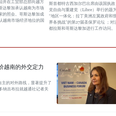
知并在工贸部总部向越方
斯首都特古西加尔巴出席由该国执政
斯达黎加承认越南为市场
党自由与重建党（Libre）举行的题
家的照会。哥斯达黎加成
“地区一体化：拉丁美洲左翼政府和
承认越南市场经济地位的国
界各挑战”的第27届圣保罗论坛 ；对
都拉斯和哥斯达黎加进行工作访问。
价越南的外交定力
自主的对外路线，显著提升了
·纳吉布拉就越通社记者关