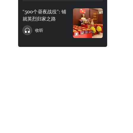
“500个昼夜战役”: 铺
就英烈归家之路
收听