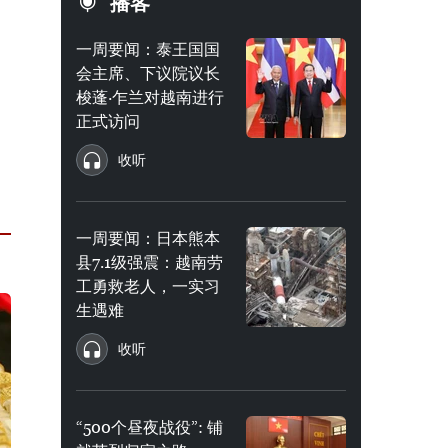
播客
一周要闻：泰王国国
会主席、下议院议长
梭蓬·乍兰对越南进行
正式访问
收听
一周要闻：日本熊本
县7.1级强震：越南劳
工勇救老人，一实习
生遇难
收听
“500个昼夜战役”: 铺