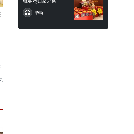
就英烈归家之路
收听
张
景
亿