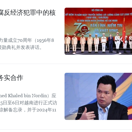
腐反经济犯罪中的核
成立70周年（1956年8
章授勋典礼并发表讲话。
务实合作
aled bin Nordin）应
5日至6日对越南进行正式访
解备忘录，并于2024年11
。