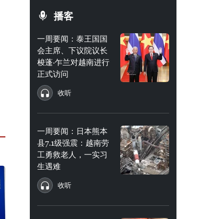
播客
一周要闻：泰王国国
会主席、下议院议长
梭蓬·乍兰对越南进行
正式访问
收听
一周要闻：日本熊本
县7.1级强震：越南劳
工勇救老人，一实习
生遇难
收听