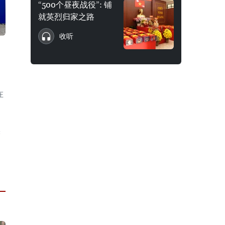
“500个昼夜战役”: 铺
就英烈归家之路
收听
在
埃