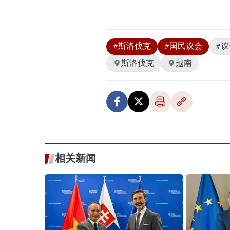
#斯洛伐克
#国民议会
#议
斯洛伐克
越南
相关新闻