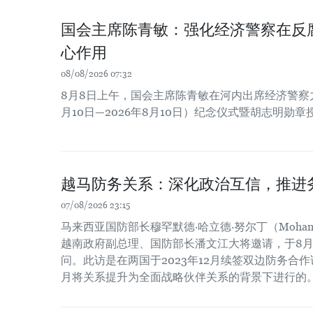
国会主席陈青敏：强化经济警察在反
心作用
08/08/2026 07:32
8月8日上午，国会主席陈青敏在河内出席经济警察力量
月10日—2026年8月10日）纪念仪式暨胡志明勋
越马防务关系：深化政治互信，推进
07/08/2026 23:15
马来西亚国防部长穆罕默德·哈立德·努尔丁（Mohamed Kh
越南政府副总理、国防部长潘文江大将邀请，于8月
问。此访是在两国于2023年12月续签双边防务合作谅
月将关系提升为全面战略伙伴关系的背景下进行的