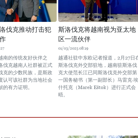
洛伐克推动打击犯
斯洛伐克将越南视为亚太地
作
区一流伙伴
:27
01/03/2025 08:19
越南的传统友好伙伴之
越通社驻中东欧记者报道，2月27日
洛伐克越南人社群被正式
斯洛伐克外交部驻地，越南驻斯洛伐
伐克的少数民族，是斯政
克大使范长江已同斯洛伐克外交部第
度认可该社群为当地社会
一国务秘书（第一副部长）马雷克·
献的有力证明。
什托克（Marek Eštok）进行正式会
晤。