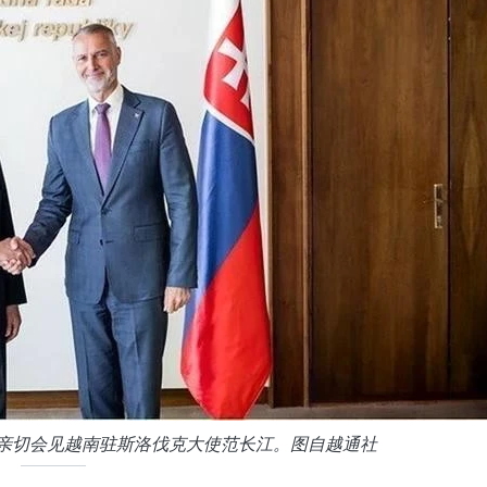
希亲切会见越南驻斯洛伐克大使范长江。图自越通社