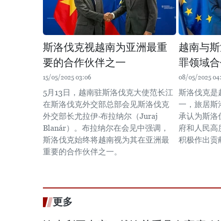
斯洛伐克视越南为亚洲最重
越南与斯
要的合作伙伴之一
罪领域合
15/05/2025 03:06
08/05/2025 04
5月13日，越南驻斯洛伐克大使范长江
斯洛伐克是
在斯洛伐克外交部总部会见斯洛伐克
一，旅居斯
外交部长尤拉伊·布拉纳尔（Juraj
承认为斯洛
Blanár）。布拉纳尔在会见中强调，
府和人民高
斯洛伐克始终将越南视为其在亚洲最
积极作出贡
重要的合作伙伴之一。
更多