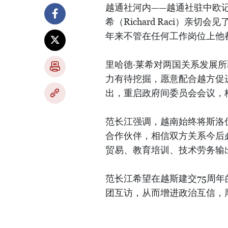
越通社河内——越通社驻中欧记
希（Richard Raci）亲
年来不管在任何工作岗位上他
里哈德·莱希对两国关系发展
力有待挖掘，愿意配合越方促
出，重启政府间委员会会议，
范长江强调，越南始终将斯洛
合作伙伴，相信双方关系今后
贸易、教育培训、技术劳务输
范长江希望在越斯建交75周年
团互访，从而增进政治互信，