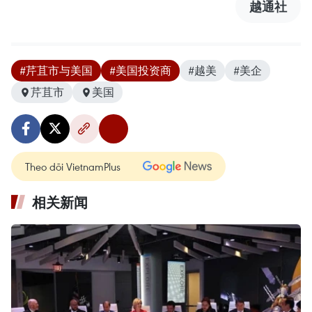
越通社
#芹苴市与美国
#美国投资商
#越美
#美企
芹苴市
美国
Theo dõi VietnamPlus
相关新闻