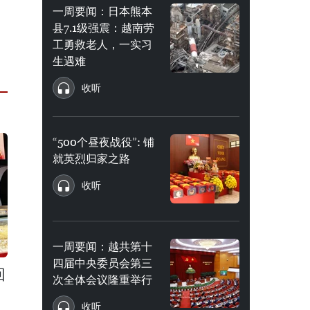
一周要闻：日本熊本
县7.1级强震：越南劳
工勇救老人，一实习
生遇难
收听
“500个昼夜战役”: 铺
就英烈归家之路
收听
一周要闻：越共第十
四届中央委员会第三
回
次全体会议隆重举行
收听