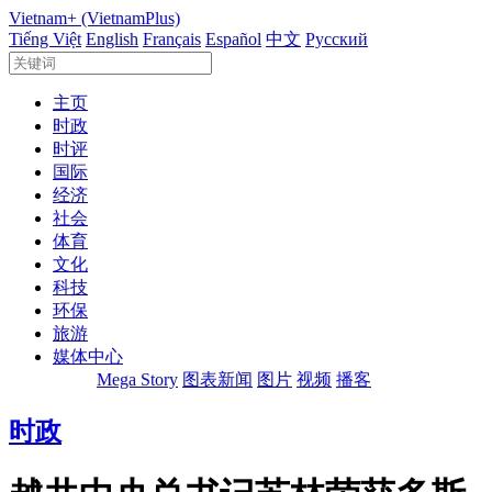
Vietnam+ (VietnamPlus)
Tiếng Việt
English
Français
Español
中文
Русский
主页
时政
时评
国际
经济
社会
体育
文化
科技
环保
旅游
媒体中心
Mega Story
图表新闻
图片
视频
播客
时政