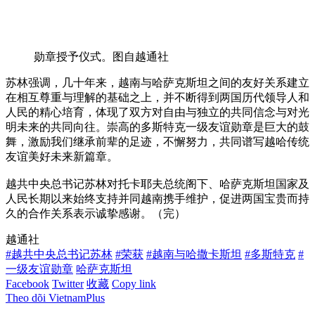
勋章授予仪式。图自越通社
苏林强调，几十年来，越南与哈萨克斯坦之间的友好关系建立
在相互尊重与理解的基础之上，并不断得到两国历代领导人和
人民的精心培育，体现了双方对自由与独立的共同信念与对光
明未来的共同向往。崇高的多斯特克一级友谊勋章是巨大的鼓
舞，激励我们继承前辈的足迹，不懈努力，共同谱写越哈传统
友谊美好未来新篇章。
越共中央总书记苏林对托卡耶夫总统阁下、哈萨克斯坦国家及
人民长期以来始终支持并同越南携手维护，促进两国宝贵而持
久的合作关系表示诚挚感谢。（完）
越通社
#越共中央总书记苏林
#荣获
#越南与哈撒卡斯坦
#多斯特克
#
一级友谊勋章
哈萨克斯坦
Facebook
Twitter
收藏
Copy link
Theo dõi VietnamPlus