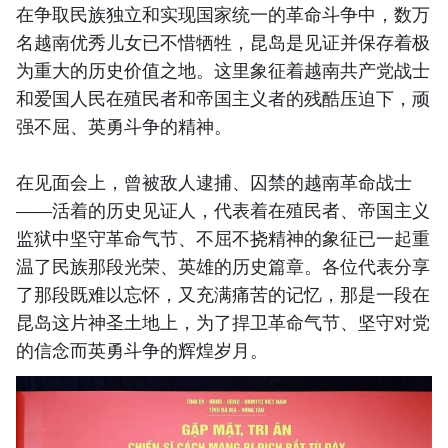
在争取民族独立和实现国家统一的革命斗争中，数万
名越南优秀儿女已不惜牺牲，昆岛是见证并保存着极
为重大的历史价值之地。这里象征着越南共产党战士
和爱国人民在殖民者和帝国主义者的残酷压迫下，顽
强不屈、英勇斗争的精神。
在见面会上，曾被敌人逮捕、囚禁的越南革命战士
——活着的历史见证人，代表着在殖民者、帝国主义
监狱中坚守革命气节、不屈不挠精神的象征已一起重
温了民族那段光荣、英雄的历史篇章。各位代表分享
了那段既难以忘怀，又充满痛苦的记忆，那是一段在
昆岛这片神圣土地上，为了捍卫革命气节、坚守对党
的信念而英勇斗争的辉煌岁月。