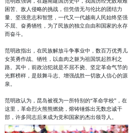
范明政强调，在越南建国历史中，我国历经无数艰难
困苦、敌人侵略的挑战，但凭借无与伦比的团结力
量、坚强意志和智慧，一代又一代越南人民始终坚强
不屈、奋勇牺牲，为了民族的独立自由和国家的永存
而奋斗。
范明政指出，在民族解放斗争事业中，数百万优秀儿
女英勇作战、牺牲，以血肉之躯为祖国筑起胜利之
路。其中，前政治犯就是不屈不挠、坚定革命气节的
光辉榜样，是鼓舞斗志、增强战胜一切敌人信心的源
泉。
范明政认为，昆岛被视为一所特别的“革命学校”，在
这里，革命烈火熊熊燃烧，熔铸锤炼出无数忠诚干
部，许多同志后来成为党和国家的杰出领导人。