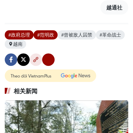
越通社
#政府总理
#范明政
#曾被敌人囚禁
#革命战士
越南
Theo dõi VietnamPlus
相关新闻