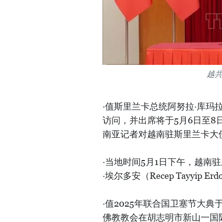
越
·值斯里兰卡总统阿努拉·库玛拉
访问，并出席将于5月6日至8
南亚记者对越南驻斯里兰卡大
·当地时间5月1日下午，越南
·埃尔多安（Recep Tayyip E
·值2025年联合国卫塞节大典
佛教教会在胡志明市新山一国