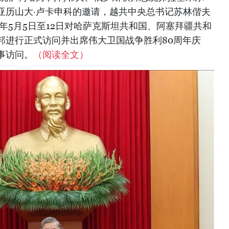
亚历山大·卢卡申科的邀请，越共中央总书记苏林偕夫
5年5月5日至12日对哈萨克斯坦共和国、阿塞拜疆共和
邦进行正式访问并出席伟大卫国战争胜利80周年庆
事访问。
（阅读全文）