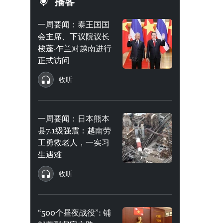
播客
一周要闻：泰王国国
会主席、下议院议长
梭蓬·乍兰对越南进行
正式访问
收听
一周要闻：日本熊本
县7.1级强震：越南劳
工勇救老人，一实习
生遇难
收听
“500个昼夜战役”: 铺