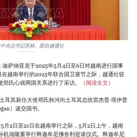
共中央总书记苏林。图自越通社
·迪萨纳亚克于2025年5月4日至6日对越南进行国事
日在越南举行的2025年联合国卫塞节之际，越通社驻
使郑氏心就两国关系进行了采访。
（阅读全文）
驻土耳其新任大使邓氏秋河向土耳其总统雷杰普·塔伊普
rdoğan）递交国书。
于5月2日至21日在越南举行之际，5月2日上午，越南
际机场隆重举行释迦牟尼佛舍利迎请仪式。释迦牟尼