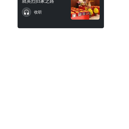
就英烈归家之路
收听