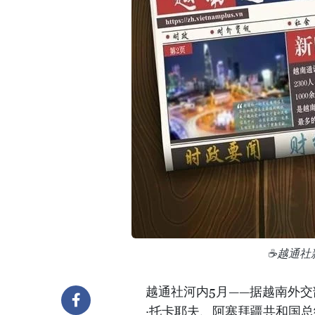
☕️️越通社
越通社河内5月——据越南外
·托卡耶夫、阿塞拜疆共和国总