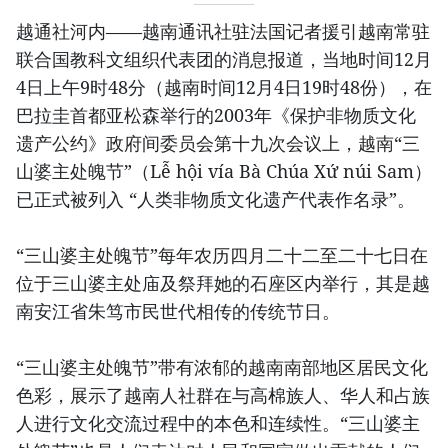
越通社河内——越南通讯社驻法国记者援引越南常驻
联合国教科文组织代表团的消息报道，当地时间12月
4日上午9时48分（越南时间12月4日19时48份），在
巴拉圭首都亚松森举行的2003年《保护非物质文化
遗产公约》政府间委员会第十九次会议上，越南“三
山婆主处魄节”（Lễ hội vía Bà Chúa Xứ núi Sam）
已正式被列入 “人类非物质文化遗产代表作名录”。
“三山婆主处魄节”每年农历四月二十二至二十七日在
位于三山婆主处庙及祭拜她的石座区内举行，其是越
南安江省朱笃市民世代相传的传统节日。
“三山婆主处魄节”带有浓郁的越南南部地区居民文化
色彩，展示了越南人社群在与高棉族人、华人和占族
人进行文化交流过程中的本色和连续性。“三山婆主