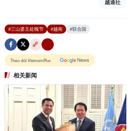
越通社
#三山婆主处魄节
#越南
#联合国
Theo dõi VietnamPlus
相关新闻