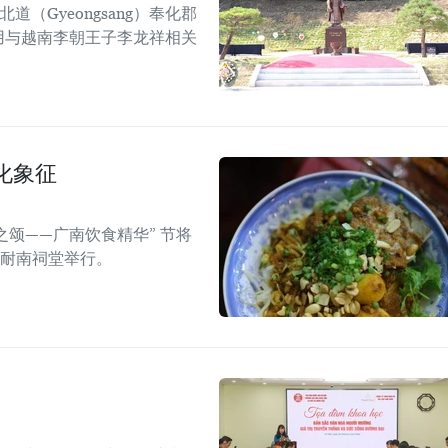
道（Gyeongsang）奉化郡
），利用与越南李朝王子李龙祥相关
化象征
之颂——广南饮食精华” 节将
的耐南祠堂举行。