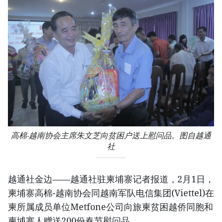
高棉-越南协会主席朱文芝向贫困户送上慰问品。图自越通
社
越通社金边——越通社驻柬埔寨记者报道，2月1日，
柬埔寨高棉-越南协会同越南军队电信集团(Viettel)在
柬所属成员单位Metfone公司向旅柬贫困越侨同胞和
柬埔寨人赠送200份春节慰问品。