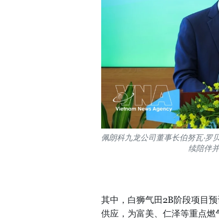
佩朗科九龙公司董事长伯努瓦·罗
续陪伴
其中，白狮气田2B阶段项目预
供应，为富美、仁泽等重点燃