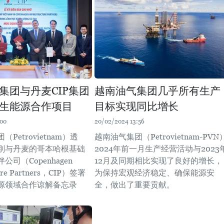
集团与丹麦CIP集团
越南油气集团几乎所有生产
生能源合作项目
目标实现同比增长
:00
20/02/2024 13:56
Petrovietnam）透
越南油气集团（Petrovietnam-PVN
刚与丹麦的哥本哈根基础
2024年前一月生产经营活动与2023
司（Copenhagen
12月及同期相比实现了良好的增长，
ture Partners，CIP）签署
为保持宏观经济稳定、确保能源安
源领域合作谅解备忘录
全，做出了重要贡献。