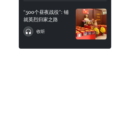
“500个昼夜战役”: 铺
就英烈归家之路
收听