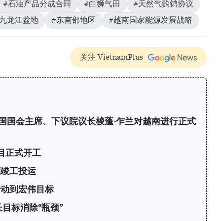
#石油产品分成合同
#白狮气田
#天然气购销协议
#九龙江盆地
#东南部地区
#越南国家能源发展战略
关注 VietnamPlus
国国会主席、下议院议长梭蓬·乍兰对越南进行正式
目正式开工
罐竣工投运
行动到宏伟目标
目标消除“瓶颈”