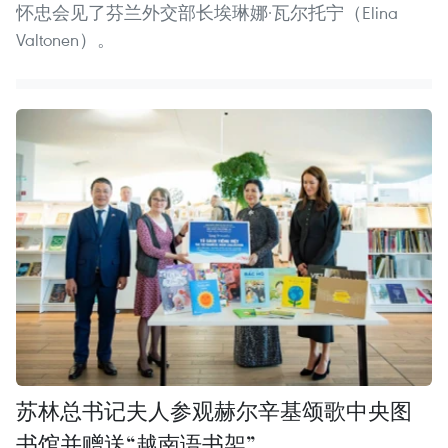
怀忠会见了芬兰外交部长埃琳娜·瓦尔托宁（Elina
Valtonen）。
苏林总书记夫人参观赫尔辛基颂歌中央图
书馆并赠送“越南语书架”