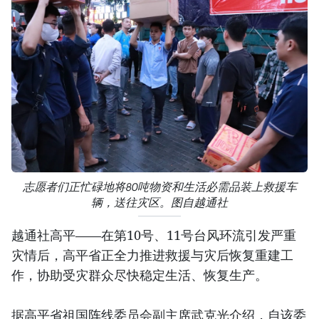
志愿者们正忙碌地将80吨物资和生活必需品装上救援车
辆，送往灾区。图自越通社
越通社高平——在第10号、11号台风环流引发严重
灾情后，高平省正全力推进救援与灾后恢复重建工
作，协助受灾群众尽快稳定生活、恢复生产。
据高平省祖国阵线委员会副主席武克光介绍，自该委