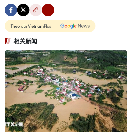
Theo dõi VietnamPlus
相关新闻