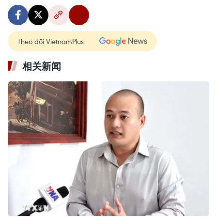
Theo dõi VietnamPlus
相关新闻