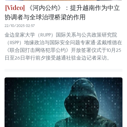
《河内公约》：提升越南作为中立
协调者与全球治理桥梁的作用
22/10/2025 02:57
金边皇家大学（RUPP）国际关系与公共政策研究院
（IISPP）地缘政治与国际安全问题专家通·孟戴维德在
《联合国打击网络犯罪公约》开放签署仪式于10月25
日至26日举行前夕接受越通社驻金边记者采访。