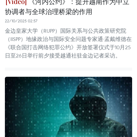
《河内公约》：提升越南作为中立
协调者与全球治理桥梁的作用
22/10/2025 02:57
金边皇家大学（RUPP）国际关系与公共政策研究院
（IISPP）地缘政治与国际安全问题专家通·孟戴维德在
《联合国打击网络犯罪公约》开放签署仪式于10月25
日至26日举行前夕接受越通社驻金边记者采访。