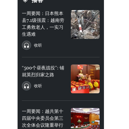
播客
一周要闻：日本熊本
县7.1级强震：越南劳
工勇救老人，一实习
生遇难
收听
“500个昼夜战役”: 铺
就英烈归家之路
收听
一周要闻：越共第十
四届中央委员会第三
次全体会议隆重举行