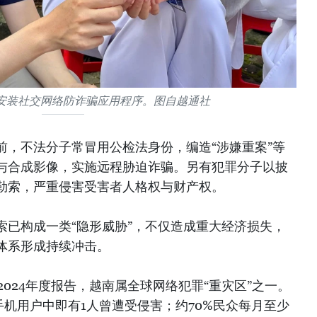
安装社交网络防诈骗应用程序。图自越通社
前，不法分子常冒用公检法身份，编造“涉嫌重案”等
与合成影像，实施远程胁迫诈骗。另有犯罪分子以披
勒索，严重侵害受害者人格权与财产权。
索已构成一类“隐形威胁”，不仅造成重大经济损失，
体系形成持续冲击。
2024年度报告，越南属全球网络犯罪“重灾区”之一。
手机用户中即有1人曾遭受侵害；约70%民众每月至少