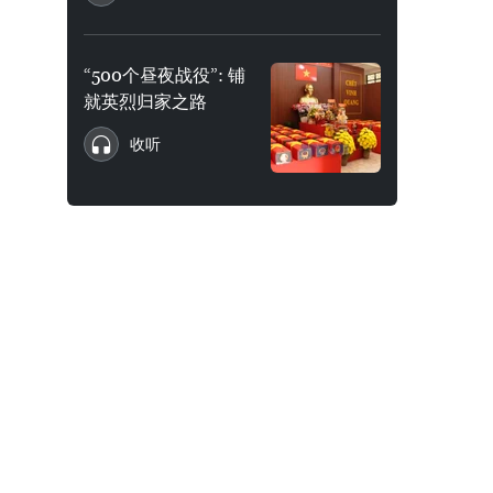
“500个昼夜战役”: 铺
就英烈归家之路
收听