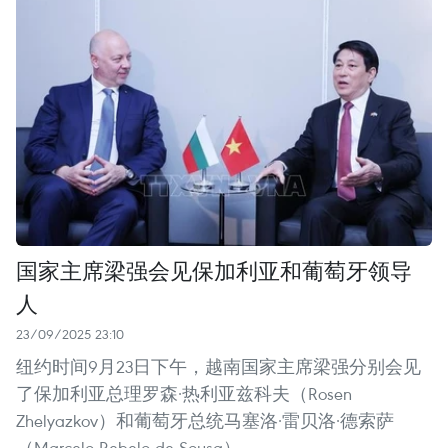
国家主席梁强会见保加利亚和葡萄牙领导
人
23/09/2025 23:10
纽约时间9月23日下午，越南国家主席梁强分别会见
了保加利亚总理罗森·热利亚兹科夫（Rosen
Zhelyazkov）和葡萄牙总统马塞洛·雷贝洛·德索萨
（Marcelo Rebelo de Sousa）。