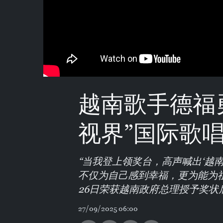
越南歌手德福勇
视界”国际歌
“当我登上领奖台，高声喊出‘越
不仅为自己感到幸福，更为能为祖
26日荣获越南政府总理授予奖状
27/09/2025 06:00