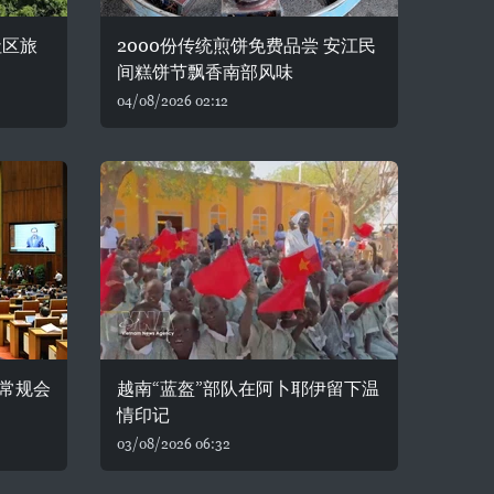
社区旅
2000份传统煎饼免费品尝 安江民
间糕饼节飘香南部风味
04/08/2026 02:12
常规会
越南“蓝盔”部队在阿卜耶伊留下温
情印记
03/08/2026 06:32