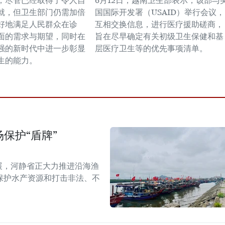
，尽管已经取得了令人自
6月12日，越南卫生部表示，该部与
就，但卫生部门仍需加倍
国国际开发署（USAID）举行会议，
好地满足人民群众在诊
互相交换信息，进行医疗援助磋商，
面的需求与期望，同时在
旨在尽早确定有关初级卫生保健和基
强的新时代中进一步彰显
层医疗卫生等的优先事项清单。
生的能力。
保护“盾牌”
展，河静省正大力推进沿海渔
保护水产资源和打击非法、不