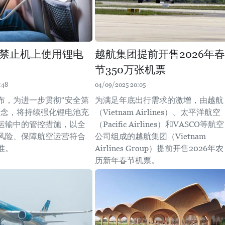
禁止机上使用锂电
越航集团提前开售2026年春
节350万张机票
:48
04/09/2025 20:05
布，为进一步贯彻“安全第
为满足年底出行需求的激增，由越航
理念，将持续强化锂电池充
（Vietnam Airlines）、太平洋航空
运输中的管控措施，以全
（Pacific Airlines）和VASCO等航空
风险、保障航空运营符合
公司组成的越航集团（Vietnam
准。
Airlines Group）提前开售2026年农
历新年春节机票。