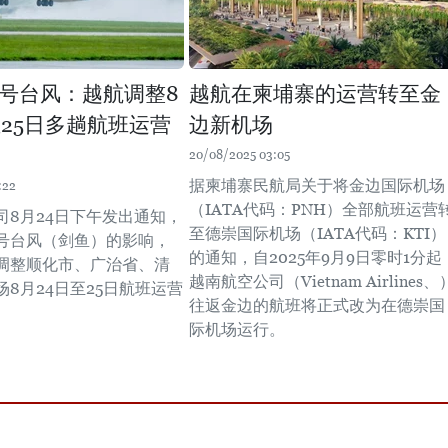
号台风：越航调整8
越航在柬埔寨的运营转至金
至25日多趟航班运营
边新机场
20/08/2025 03:05
据柬埔寨民航局关于将金边国际机场
:22
（IATA代码：PNH）全部航班运营
司8月24日下午发出通知，
至德崇国际机场（IATA代码：KTI）
号台风（剑鱼）的影响，
的通知，自2025年9月9日零时1分起
调整顺化市、广治省、清
越南航空公司（Vietnam Airlines、
8月24日至25日航班运营
往返金边的航班将正式改为在德崇国
际机场运行。