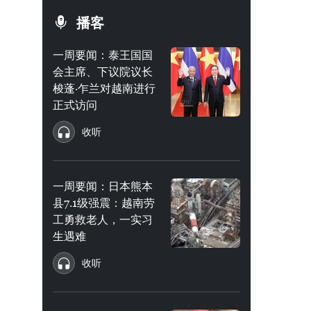
播客
一周要闻：泰王国国
会主席、下议院议长
梭蓬·乍兰对越南进行
正式访问
收听
一周要闻：日本熊本
县7.1级强震：越南劳
工勇救老人，一实习
生遇难
收听