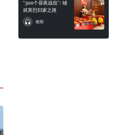
“500个昼夜战役”: 铺
就英烈归家之路
收听