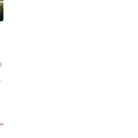
转
，
）