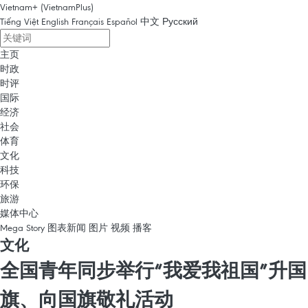
Vietnam+ (VietnamPlus)
Tiếng Việt
English
Français
Español
中文
Русский
主页
时政
时评
国际
经济
社会
体育
文化
科技
环保
旅游
媒体中心
Mega Story
图表新闻
图片
视频
播客
文化
全国青年同步举行“我爱我祖国”升国
旗、向国旗敬礼活动