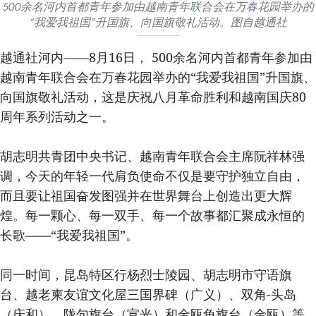
500余名河内首都青年参加由越南青年联合会在万春花园举办的
“我爱我祖国”升国旗、向国旗敬礼活动。图自越通社
越通社河内——8月16日， 500余名河内首都青年参加由
越南青年联合会在万春花园举办的“我爱我祖国”升国旗、
向国旗敬礼活动，这是庆祝八月革命胜利和越南国庆80
周年系列活动之一。
胡志明共青团中央书记、越南青年联合会主席阮祥林强
调，今天的年轻一代肩负使命不仅是要守护独立自由，
而且要让祖国奋发图强并在世界舞台上创造出更大辉
煌。每一颗心、每一双手、每一个故事都汇聚成永恒的
长歌——“我爱我祖国”。
同一时间，昆岛特区行杨烈士陵园、胡志明市守语旗
台、越老柬友谊文化屋三国界碑（广义）、双角-头岛
（庆和）、陇句旗台（宣光）和金瓯角旗台（金瓯）等