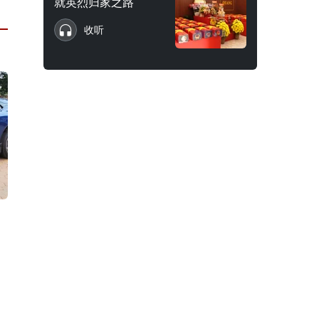
就英烈归家之路
收听