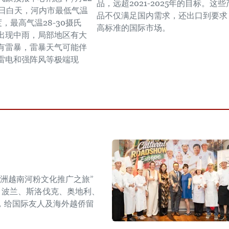
品，远超2021-2025年的目标。这些
3日白天，河内市最低气温
品不仅满足国内需求，还出口到要求
氏度，最高气温28-30摄氏
高标准的国际市场。
出现中雨，局部地区有大
有雷暴，雷暴天气可能伴
雷电和强阵风等极端现
年欧洲越南河粉文化推广之旅”
6）在捷克、波兰、斯洛伐克、奥地利、
，给国际友人及海外越侨留