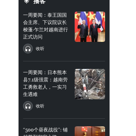
播客
一周要闻：泰王国国
会主席、下议院议长
梭蓬·乍兰对越南进行
正式访问
收听
一周要闻：日本熊本
县7.1级强震：越南劳
工勇救老人，一实习
生遇难
收听
“500个昼夜战役”: 铺