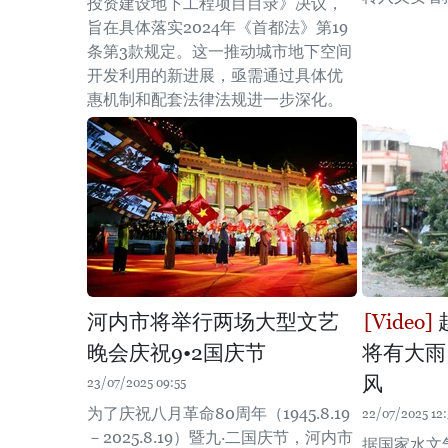
投资建设地下工程项目目录》决议，
旨在具体落实2024年《首都法》第19
条第3款规定。这一推动城市地下空间
开发利用的新进展，亟需通过具体优
惠机制和配套法律法规进一步深化。
河内市将举行两场大型文艺
晚会庆祝9•2国庆节
将有大雨
风
23/07/2025 09:55
为了庆祝八月革命80周年（1945.8.19
22/07/2025 12:
－2025.8.19）暨九·二国庆节，河内市
据国家水文