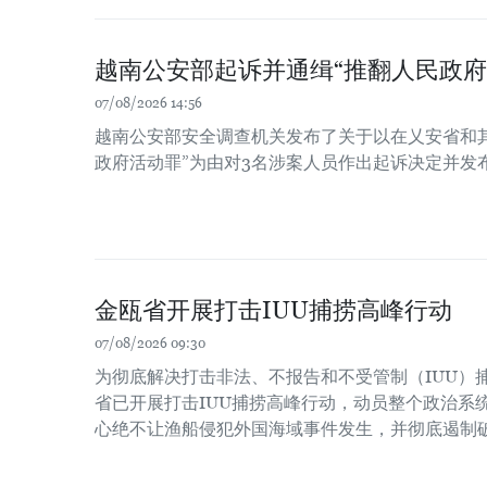
越南公安部起诉并通缉“推翻人民政府
07/08/2026 14:56
越南公安部安全调查机关发布了关于以在乂安省和
政府活动罪”为由对3名涉案人员作出起诉决定并发
金瓯省开展打击IUU捕捞高峰行动
07/08/2026 09:30
为彻底解决打击非法、不报告和不受管制（IUU）
省已开展打击IUU捕捞高峰行动，动员整个政治系
心绝不让渔船侵犯外国海域事件发生，并彻底遏制