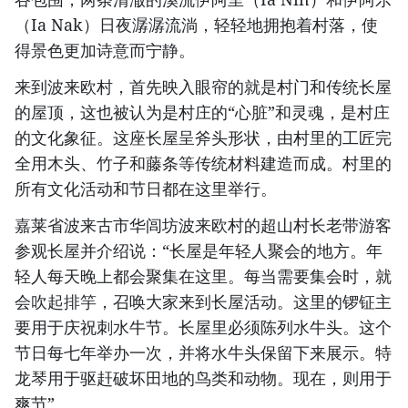
（Ia Nak）日夜潺潺流淌，轻轻地拥抱着村落，使
得景色更加诗意而宁静。
来到波来欧村，首先映入眼帘的就是村门和传统长屋
的屋顶，这也被认为是村庄的“心脏”和灵魂，是村庄
的文化象征。这座长屋呈斧头形状，由村里的工匠完
全用木头、竹子和藤条等传统材料建造而成。村里的
所有文化活动和节日都在这里举行。
嘉莱省波来古市华闾坊波来欧村的超山村长老带游客
参观长屋并介绍说：“长屋是年轻人聚会的地方。年
轻人每天晚上都会聚集在这里。每当需要集会时，就
会吹起排竽，召唤大家来到长屋活动。这里的锣钲主
要用于庆祝刺水牛节。长屋里必须陈列水牛头。这个
节日每七年举办一次，并将水牛头保留下来展示。特
龙琴用于驱赶破坏田地的鸟类和动物。现在，则用于
爽节”。