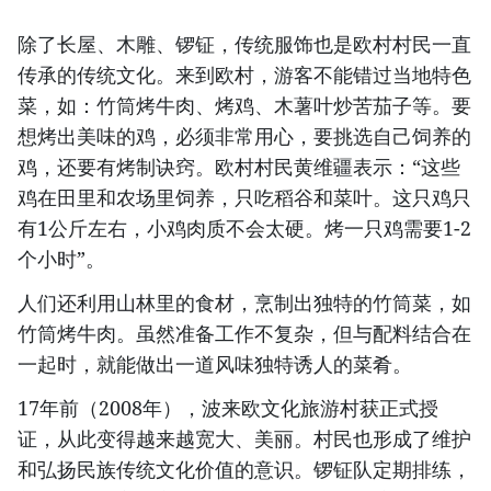
除了长屋、木雕、锣钲，传统服饰也是欧村村民一直
传承的传统文化。来到欧村，游客不能错过当地特色
菜，如：竹筒烤牛肉、烤鸡、木薯叶炒苦茄子等。要
想烤出美味的鸡，必须非常用心，要挑选自己饲养的
鸡，还要有烤制诀窍。欧村村民黄维疆表示：“这些
鸡在田里和农场里饲养，只吃稻谷和菜叶。这只鸡只
有1公斤左右，小鸡肉质不会太硬。烤一只鸡需要1-2
个小时”。
人们还利用山林里的食材，烹制出独特的竹筒菜，如
竹筒烤牛肉。虽然准备工作不复杂，但与配料结合在
一起时，就能做出一道风味独特诱人的菜肴。
17年前（2008年），波来欧文化旅游村获正式授
证，从此变得越来越宽大、美丽。村民也形成了维护
和弘扬民族传统文化价值的意识。锣钲队定期排练，