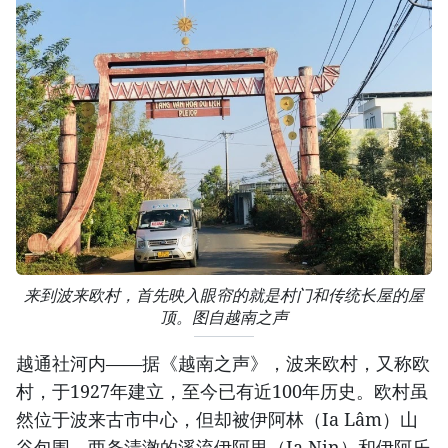
来到波来欧村，首先映入眼帘的就是村门和传统长屋的屋
顶。图自越南之声
越通社河内——据《越南之声》，波来欧村，又称欧
村，于1927年建立，至今已有近100年历史。欧村虽
然位于波来古市中心，但却被伊阿林（Ia Lâm）山
谷包围，两条清澈的溪流伊阿里（Ia Nin）和伊阿乐