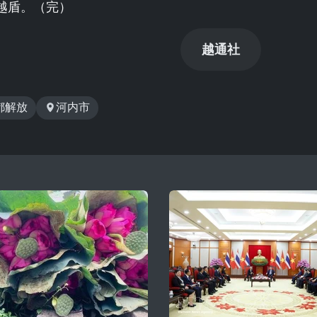
越盾。（完）
越通社
都解放
河内市