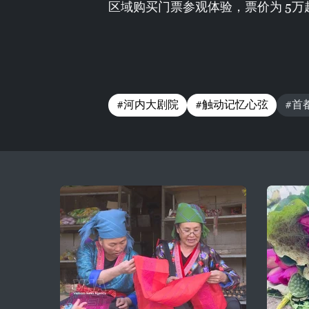
区域购买门票参观体验，票价为 5万
#河内大剧院
#触动记忆心弦
#首