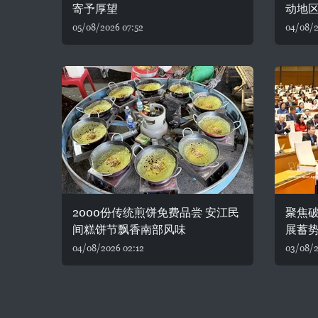
寄予厚望
动地
05/08/2026 07:52
04/08/2
2000份传统煎饼免费品尝 安江民
聚焦破
间糕饼节飘香南部风味
展蓄
04/08/2026 02:12
03/08/2