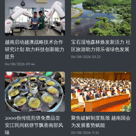
越南启动越澳战略技术合作
宝石湿地森林焕发新活力 社
研究计划 助力科技创新能力
区旅游助力得乐省绿色发展
提升
04/08/2026 03:23
04/08/2026 09:44
2000份传统煎饼免费品尝
聚焦破解制度瓶颈 越南国会
安江民间糕饼节飘香南部风
为发展蓄势赋能
味
03/08/2026 11:32