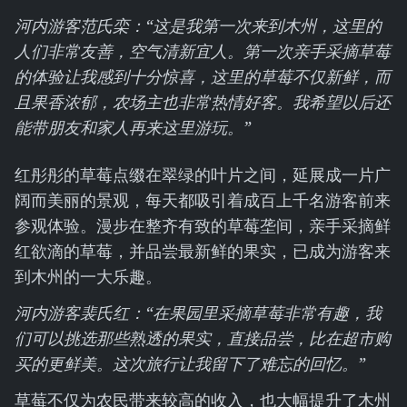
河内游客范氏栾：“这是我第一次来到木州，这里的
人们非常友善，空气清新宜人。第一次亲手采摘草莓
的体验让我感到十分惊喜，这里的草莓不仅新鲜，而
且果香浓郁，农场主也非常热情好客。我希望以后还
能带朋友和家人再来这里游玩。”
红彤彤的草莓点缀在翠绿的叶片之间，延展成一片广
阔而美丽的景观，每天都吸引着成百上千名游客前来
参观体验。漫步在整齐有致的草莓垄间，亲手采摘鲜
红欲滴的草莓，并品尝最新鲜的果实，已成为游客来
到木州的一大乐趣。
河内游客裴氏红：“在果园里采摘草莓非常有趣，我
们可以挑选那些熟透的果实，直接品尝，比在超市购
买的更鲜美。这次旅行让我留下了难忘的回忆。”
草莓不仅为农民带来较高的收入，也大幅提升了木州