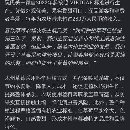
阮氏美一家自2022年起按照 VIETGAP 标准进行生
产。凭借外观优美、果实香甜可口，深受游客和消费
者喜爱，每年为农场带来超过280万人民币的收入。
嘉欣草莓农场农场主阮氏美：“我们种植草莓已经是
第三年了。最初，我们主要通过超市和线上渠道销往
全国各地。但近年来，随着木州旅游业的发展，我们
开设了草莓采摘体验项目，让游客能够亲身感受采摘
的乐趣，同时也提升了草莓的附加值。”
木州草莓采用科学种植方式，并配备喷灌系统，不仅
节约水资源、降低人力成本，还促进植株均衡生长，
提高整体品质。农场使用塑料薄膜覆盖草莓垄，以防
果实直接接触土壤，降低病虫害风险。此外，整个种
植过程严格遵循有机农业标准，使草莓果实个大、色
泽鲜艳、口感香甜，形成木州草莓独特的品质和品牌
特色。