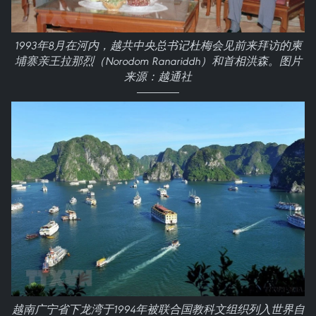
1993年8月在河内，越共中央总书记杜梅会见前来拜访的柬
埔寨亲王拉那烈（Norodom Ranariddh）和首相洪森。图片
来源：越通社
越南广宁省下龙湾于1994年被联合国教科文组织列入世界自