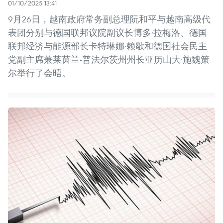
01/10/2025 13:41
9月26日，越南政府常务副总理阮和平与越南高级代
表团分别与德国联邦议院副议长博多·拉梅洛、德国
联邦经济与能源部长卡特琳娜·赖歇和德国社会民主
党副主席兼莱茵兰-普法尔茨州州长亚历山大·施魏策
尔举行了会晤。