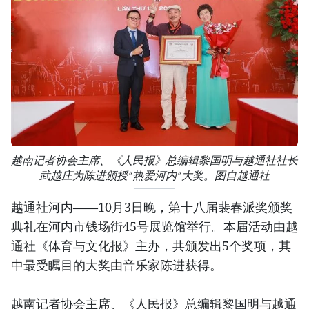
越南记者协会主席、《人民报》总编辑黎国明与越通社社长
武越庄为陈进颁授“热爱河内”大奖。图自越通社
越通社河内——10月3日晚，第十八届裴春派奖颁奖
典礼在河内市钱场街45号展览馆举行。本届活动由越
通社《体育与文化报》主办，共颁发出5个奖项，其
中最受瞩目的大奖由音乐家陈进获得。
越南记者协会主席、《人民报》总编辑黎国明与越通