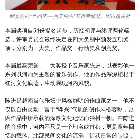
组委会向“作品奖——热爱河内”获得者颁奖。图自越通社
本届奖项自54份提名起步，历经初评与终评两轮筛
选，评审委员会最终决定在四大类别中颁发五项奖
项，分别为：大奖、作品奖、行动奖和创意奖。
本届最高荣誉——大奖授予音乐家陈进，以表彰他一
系列以河内为主题的音乐创作。他的作品深深植根于
红河文化底蕴，生动展现河内风貌。
陈进是越南当代乐坛中风格鲜明的作曲家之一。他不
仅以自由灵动、富于“即兴”气质的创作风格著称，更
因作品中所承载的深厚文化记忆而独树一帜。在陈进
的音乐中，河内不只是一个地名或首都，更是童年回
忆的载体、北部民间文化的流淌、街巷日常的映照，