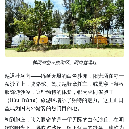
林同省胞庄旅游区。图自越通社
越通社河内——绵延无垠的白色沙滩，阳光洒在每一
粒沙子上，骑骆驼、驾驶越野摩托车，或是穿上游牧
服饰游沙漠，这些独特的体验，都为林同省胞庄
（Bàu Trắng）旅游区增添了独特的魅力。这里正日
益成为国内外游客的热门目的地。
初到胞庄，映入眼帘的是一望无际的白色沙丘。在明
媚的阳光下，风吹过沙丘，留下优美的线条，被称为