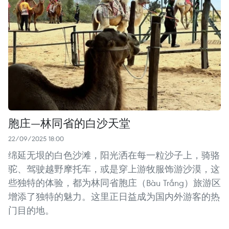
胞庄—林同省的白沙天堂
22/09/2025 18:00
绵延无垠的白色沙滩，阳光洒在每一粒沙子上，骑骆
驼、驾驶越野摩托车，或是穿上游牧服饰游沙漠，这
些独特的体验，都为林同省胞庄（Bàu Trắng）旅游区
增添了独特的魅力。这里正日益成为国内外游客的热
门目的地。