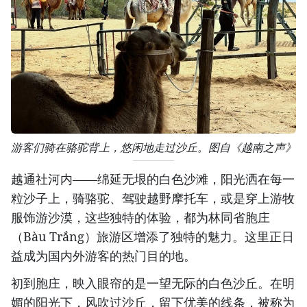
游客们骑在骆驼背上，悠闲地走过沙丘。图自《越南之声》
越通社河内——绵延无垠的白色沙滩，阳光洒在每一
粒沙子上，骑骆驼、驾驶越野摩托车，或是穿上游牧
服饰游沙漠，这些独特的体验，都为林同省胞庄
（Bàu Trắng）旅游区增添了独特的魅力。这里正日
益成为国内外游客的热门目的地。
初到胞庄，映入眼帘的是一望无际的白色沙丘。在明
媚的阳光下，风吹过沙丘，留下优美的线条，被称为