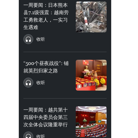
一周要闻：日本熊本
县7.1级强震：越南劳
工勇救老人，一实习
生遇难
收听
“500个昼夜战役”: 铺
就英烈归家之路
收听
一周要闻：越共第十
四届中央委员会第三
次全体会议隆重举行
收听