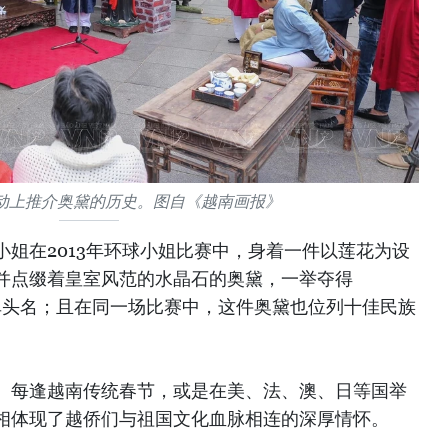
动上推介奥黛的历史。图自《越南画报》
姐在2013年环球小姐比赛中，身着一件以莲花为设
并点缀着皇室风范的水晶石的奥黛，一举夺得
服榜单头名；且在同一场比赛中，这件奥黛也位列十佳民族
。每逢越南传统春节，或是在美、法、澳、日等国举
相体现了越侨们与祖国文化血脉相连的深厚情怀。