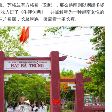
、苏格兰有方格裙（Kilt），那么越南则以婀娜多姿
一词被收入进了《牛津词典》，并被解释为一种越南女性的
两片裙摆，长及脚踝，覆盖着一条长裤。