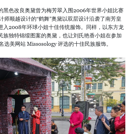
黑色改良奥黛曾为梅芳翠入围2006年世界小姐比赛
计师顺越设计的“鹤舞”奥黛以双层设计沿袭了南芳皇
进入2008年环球小姐十佳传统服饰。同样，以东方龙
民族独特锦缎图案的奥黛，也让刘氏艳香小姐在参加
选美网站 Missosology 评选的十佳民族服饰。