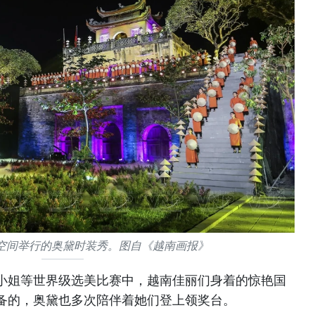
空间举行的奥黛时装秀。图自《越南画报》
小姐等世界级选美比赛中，越南佳丽们身着的惊艳国
备的，奥黛也多次陪伴着她们登上领奖台。