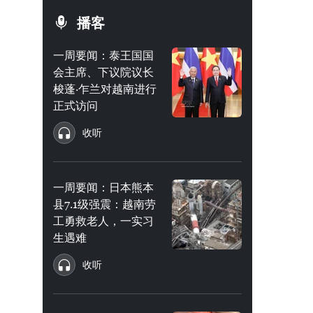
播客
一周要闻：泰王国国
会主席、下议院议长
梭蓬·乍兰对越南进行
正式访问
收听
一周要闻：日本熊本
县7.1级强震：越南劳
工勇救老人，一实习
生遇难
收听