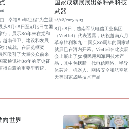
点
国家成就展展出多种高科技
武器
:06
由—幸福80年征程”为主题
28/08/2025 09:13
从8月28日至9月5日在国
8月28日，越南军队电信工业集团
举行，展示80年来在党和
（Viettel）代表透露，庆祝越南八月
，越南保卫、建设和发展
革命胜利和九·二国庆80周年的国家
突出成就。在展览框架
就展已在河内开幕。Viettel在此次展
展区吸引了大量公众前来
会上展出了50项民用和军用技术产
国家通讯社80年的历史征
品，其中包括新一代电信网络、半导
值得自豪的重要里程碑。
体芯片、机器人、网络安全和航空航
天等国家战略技术产品。
推向世界