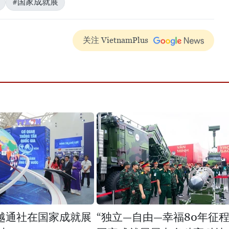
#国家成就展
关注 VietnamPlus
越通社在国家成就展
“独立—自由—幸福80年征程