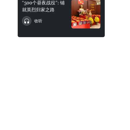
“500个昼夜战役”: 铺
就英烈归家之路
收听