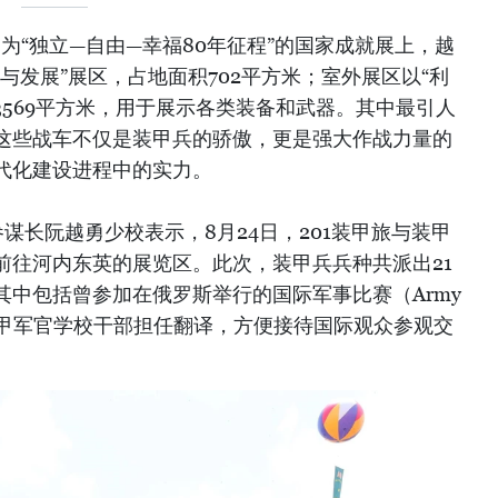
题为“独立—自由—幸福80年征程”的国家成就展上，越
与发展”展区，占地面积702平方米；室外展区以“利
3569平方米，用于展示各类装备和武器。其中最引人
这些战车不仅是装甲兵的骄傲，更是强大作战力量的
代化建设进程中的实力。
参谋长阮越勇少校表示，8月24日，201装甲旅与装甲
前往河内东英的展览区。此次，装甲兵兵种共派出21
其中包括曾参加在俄罗斯举行的国际军事比赛（Army
装甲军官学校干部担任翻译，方便接待国际观众参观交