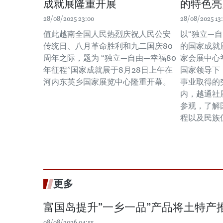
成就展隆重开展
的特色亮
28/08/2025 23:00
28/08/2025 13
值此越南全国人民热烈庆祝人民公安
以“独立—自
传统日、八月革命胜利和九二国庆80
的国家成就展
周年之际，题为 “独立—自由—幸福80
家会展中心
年征程”国家成就展于8月28日上午在
国家领导下
河内东英乡国家展览中心隆重开幕。
事业取得的
内，越通社
参观，了解
程以及民族
更多
富国岛提升”一乡一品”产品将土特产
08/08/2026 04:55