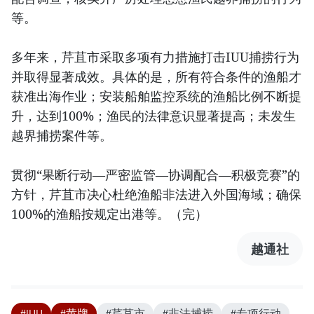
等。
多年来，芹苴市采取多项有力措施打击IUU捕捞行为
并取得显著成效。具体的是，所有符合条件的渔船才
获准出海作业；安装船舶监控系统的渔船比例不断提
升，达到100%；渔民的法律意识显著提高；未发生
越界捕捞案件等。
贯彻“果断行动—严密监管—协调配合—积极竞赛”的
方针，芹苴市决心杜绝渔船非法进入外国海域；确保
100%的渔船按规定出港等。（完）
越通社
#IUU
#黄牌
#芹苴市
#非法捕捞
#专项行动