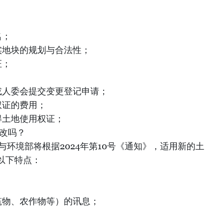
名；
实地块的规划与合法性；
证；
或人委会提交变更登记申请；
权证的费用；
得土地使用权证；
更改吗？
源与环境部将根据2024年第10号《通知》，适用新的土
以下特点：
；
筑物、农作物等）的讯息；
；