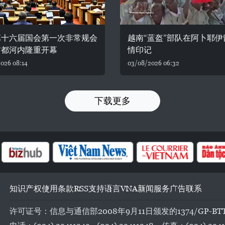
第十六届国会第一次非常规会
越南“蓝盔”部队在阿卜耶伊
首都河内隆重开幕
情印记
026 08:14
03/08/2026 06:32
下载更多
知识产权
使用条款
RSS
支持
语言
VNA
新闻服务
广告
联系
许可证号：信息与通信部2008年9月11日颁发的1374/GP-BT