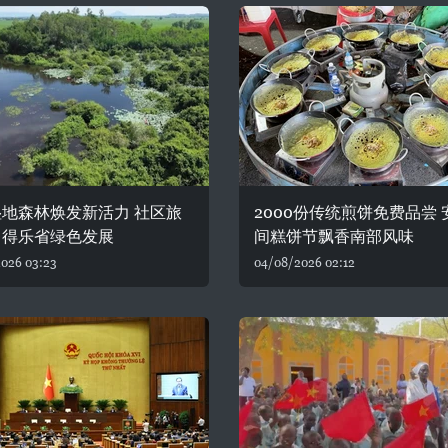
地森林焕发新活力 社区旅
2000份传统煎饼免费品尝 
力得乐省绿色发展
间糕饼节飘香南部风味
026 03:23
04/08/2026 02:12