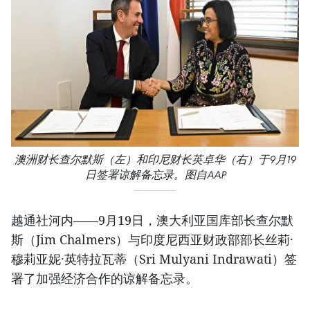
澳洲财长查尔默斯（左）和印尼财长英卓华（右）于9月19
日签署谅解备忘录。图自AAP
越通社河内——9月19日，澳大利亚国库部长查尔默
斯（Jim Chalmers）与印度尼西亚财政部部长丝莉·
穆莉亚妮·英特拉瓦蒂（Sri Mulyani Indrawati）签
署了加强经济合作的谅解备忘录。