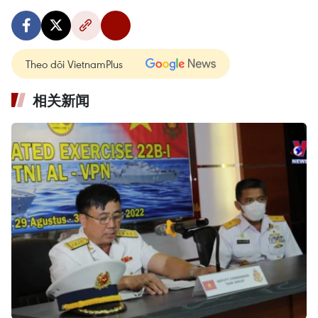
Theo dõi VietnamPlus
相关新闻