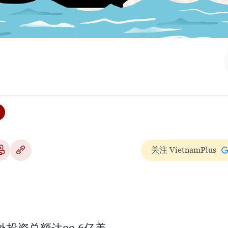
关注 VietnamPlus