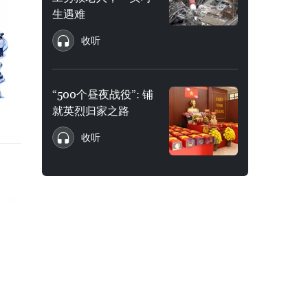
生遇难
收听
“500个昼夜战役”: 铺
就英烈归家之路
收听