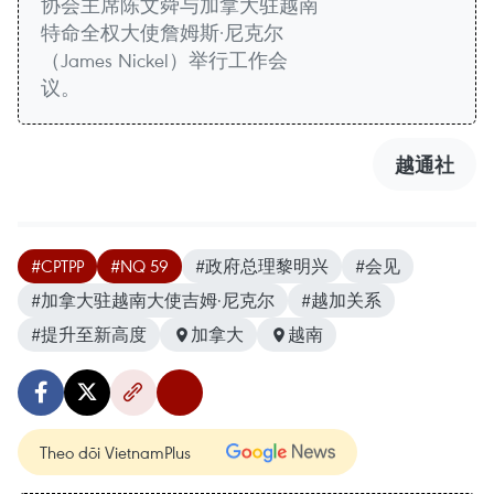
协会主席陈文舜与加拿大驻越南
特命全权大使詹姆斯·尼克尔
（James Nickel）举行工作会
议。
越通社
#CPTPP
#NQ 59
#政府总理黎明兴
#会见
#加拿大驻越南大使吉姆·尼克尔
#越加关系
#提升至新高度
加拿大
越南
Theo dõi VietnamPlus