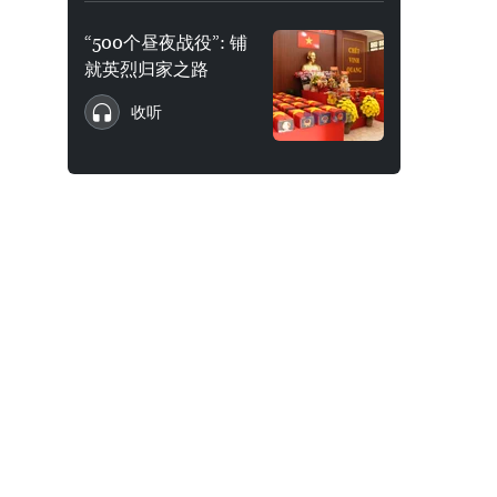
“500个昼夜战役”: 铺
就英烈归家之路
收听