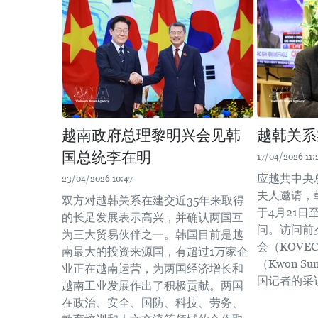
越南政府总理黎明兴会见韩
越韩关系
国总统李在明
17/04/2026 11:
应越共中央
23/04/2026 10:47
夫人邀请，
双方对越韩关系在建交近35年来取得
于4月21日
的长足发展表示高兴，并确认两国互
问。访问前
为三大贸易伙伴之一。韩国目前是越
会（KOVE
南最大的投资来源国，有超过1万家企
（Kwon S
业正在越南运营，为两国经济增长和
国记者的采
越南工业发展作出了积极贡献。两国
在政治、安全、国防、科技、劳务、