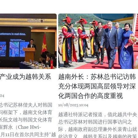
产业成为越韩关系
越南外长：苏林总书记访韩
充分体现两国高层领导对深
化两国合作的高度重视
:24
总书记苏林偕夫人对韩国
10/08/2025 10:04
问框架下，越南文化体育
越通社特派记者报道，值此越共中央
长阮文雄与韩国文化体育
总书记苏林对韩国进行国事访问之
永（Chae Hwi-
际，越南政府副总理兼外长裴青山就
于8月11日在首尔共同主持“越
此访意义、越韩关系以及越南的政策