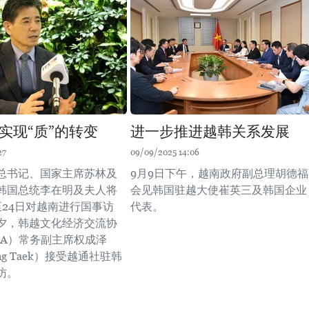
实现“质”的转变
进一步推进越韩关系发展
27
09/09/2025 14:06
总书记、国家主席苏林及
9月9日下午，越南政府副总理胡德福
韩国总统李在明及夫人将
会见韩国驻越大使崔英三及韩国企业
至24日对越南进行国事访
代表。
夕，韩越文化经济交流协
CA）常务副主席权成泽
ung Taek）接受越通社驻韩
访。