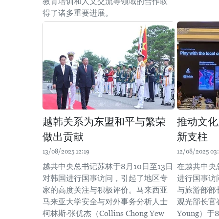
教育培训和人文交流等领域的合作取
得了诸多重要进展。
越韩关系为东盟和平与繁荣
推动文化
做出贡献
新支柱
13/08/2025 12:19
12/08/2025 03
越共中央总书记苏林于8月10日至13日
在越共中央
对韩国进行国事访问，引起了地区专
进行国事访
家的高度关注与积极评价。马来西亚
与旅游部部
马来亚大学安全与对外事务分析人士
观光部长官崔辉
柯林斯·张优杰（Collins Chong Yew
Young）