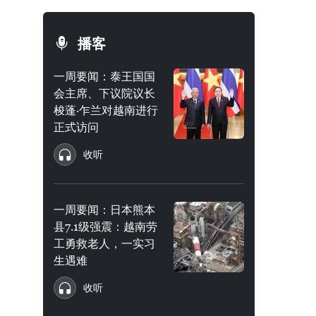
播客
一周要闻：泰王国国
会主席、下议院议长
梭蓬·乍兰对越南进行
正式访问
收听
一周要闻：日本熊本
县7.1级强震：越南劳
工勇救老人，一实习
生遇难
收听