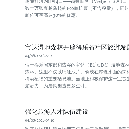
越通社河内8月4日——越捷航空（Vietjet）8月
数十万张零越盾起的Eco舱机票（不含税费），同时商务舱
舱位可享高达30%的优惠。
宝达湿地森林开辟得乐省社区旅游发
04/08/2026 04:24
位于得乐省东部和盛乡的宝达（Bầu Đá）湿地森
森林。这里不仅以绵延成片、倒映在静谧水面的森
稀动植物的重要栖息地。当地正积极保护这一宝贵
游潜力，为居民创造更多生计。
强化旅游人才队伍建设
04/08/2026 03:10