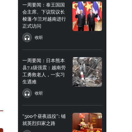
一周要闻：泰王国国
会主席、下议院议长
梭蓬·乍兰对越南进行
正式访问
收听
一周要闻：日本熊本
县7.1级强震：越南劳
工勇救老人，一实习
生遇难
收听
“500个昼夜战役”: 铺
就英烈归家之路