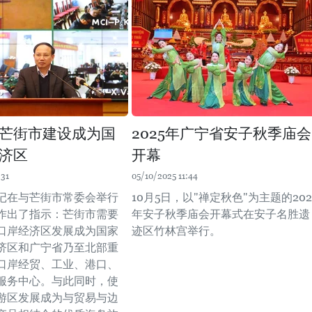
芒街市建设成为国
2025年广宁省安子秋季庙会
济区
开幕
:31
05/10/2025 11:44
记在与芒街市常委会举行
10月5日，以"禅定秋色"为主题的202
作出了指示：芒街市需要
年安子秋季庙会开幕式在安子名胜遗
口岸经济区发展成为国家
迹区竹林宫举行。
济区和广宁省乃至北部重
口岸经贸、工业、港口、
服务中心。与此同时，使
游区发展成为与贸易与边