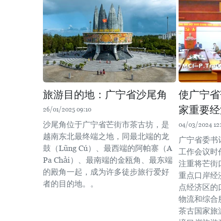
旅游目的地：广宁省沙尾角
使广宁省
家重要经
26/01/2025 09:10
沙尾角位于广宁省芒街市茶古坊，是
04/03/2024 12
越南东北最终端之地，同最北端的龙
广宁省委书
鼓（Lũng Cú）、最西端的阿帕寨（A
工作会议时
Pa Chải）、最南端的金瓯角、最东端
注重将芒街
的殿角一起，成为许多徒步旅行爱好
重点口岸经
者的目的地。。
点经济区的
物流和综合
茶古国家旅