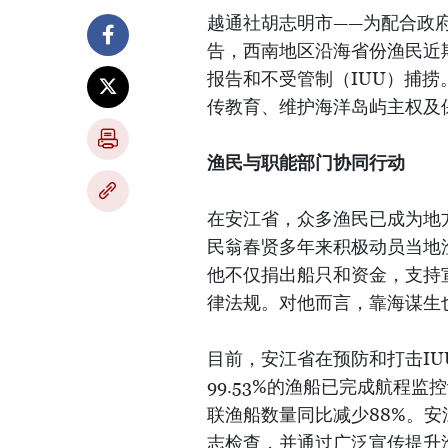
越通社胡志明市——为配合政府
告，西南地区沿海省份渔民近
报告和不受管制（IUU）捕
传教育、维护海洋岛屿主权及
渔民与职能部门协同行动
在安江省，众多渔民已成为地
民翁春贤多年来积极动员当地渔
他不仅捐出船只和资金，支持
律法规。对他而言，靠海谋生
目前，安江省在预防和打击I
99.53%的渔船已完成航程监
联渔船数量同比减少88%。
志检查，并通过广泛宣传提升