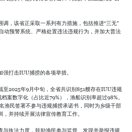
强调，该省正采取一系列有力措施，包括推进“三无”
联自动预警系统、严格处置违法违规行为，并加大普法
加强打击IUU捕捞的各项举措。
2025年9月中旬，全省共识别851艘存在IUU违规
成档案数字化（占比近79%），渔船识别率超过98%。
余名渔民签署不参与违规捕捞承诺书，同时为乡级干部
训，并持续开展法律宣传教育工作。
查与执法力度，鼓励渔民参与监督、发现并举报违规