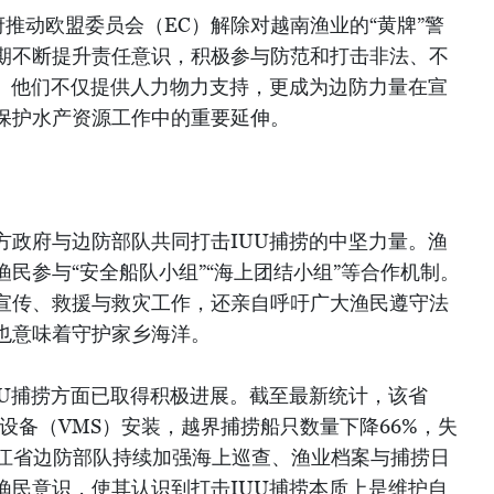
推动欧盟委员会（EC）解除对越南渔业的“黄牌”警
期不断提升责任意识，积极参与防范和打击非法、不
捞。他们不仅提供人力物力支持，更成为边防力量在宣
保护水产资源工作中的重要延伸。
方政府与边防部队共同打击IUU捕捞的中坚力量。渔
民参与“安全船队小组”“海上团结小组”等合作机制。
宣传、救援与救灾工作，还亲自呼吁广大渔民遵守法
也意味着守护家乡海洋。
UU捕捞方面已取得积极进展。截至最新统计，该省
控设备（VMS）安装，越界捕捞船只数量下降66%，失
安江省边防部队持续加强海上巡查、渔业档案与捕捞日
渔民意识，使其认识到打击IUU捕捞本质上是维护自