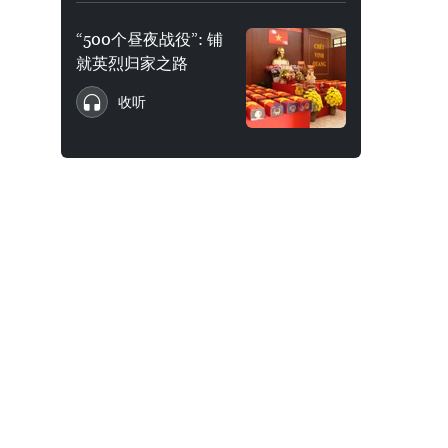
“500个昼夜战役”: 铺
就英烈归家之路
收听