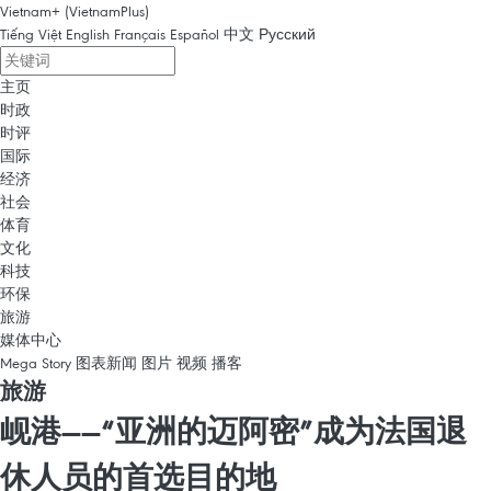
Vietnam+ (VietnamPlus)
Tiếng Việt
English
Français
Español
中文
Русский
主页
时政
时评
国际
经济
社会
体育
文化
科技
环保
旅游
媒体中心
Mega Story
图表新闻
图片
视频
播客
旅游
岘港——“亚洲的迈阿密”成为法国退
休人员的首选目的地