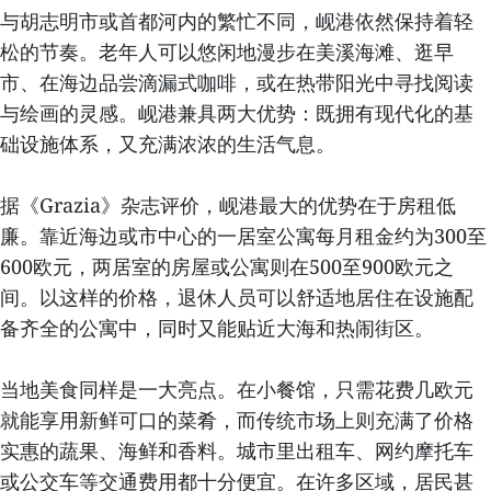
与胡志明市或首都河内的繁忙不同，岘港依然保持着轻
松的节奏。老年人可以悠闲地漫步在美溪海滩、逛早
市、在海边品尝滴漏式咖啡，或在热带阳光中寻找阅读
与绘画的灵感。岘港兼具两大优势：既拥有现代化的基
础设施体系，又充满浓浓的生活气息。
据《Grazia》杂志评价，岘港最大的优势在于房租低
廉。靠近海边或市中心的一居室公寓每月租金约为300至
600欧元，两居室的房屋或公寓则在500至900欧元之
间。以这样的价格，退休人员可以舒适地居住在设施配
备齐全的公寓中，同时又能贴近大海和热闹街区。
当地美食同样是一大亮点。在小餐馆，只需花费几欧元
就能享用新鲜可口的菜肴，而传统市场上则充满了价格
实惠的蔬果、海鲜和香料。城市里出租车、网约摩托车
或公交车等交通费用都十分便宜。在许多区域，居民甚