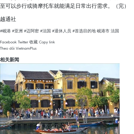
至可以步行或骑摩托车就能满足日常出行需求。（完）
越通社
#岘港
#亚洲
#迈阿密
#法国
#退休人员
#首选目的地
岘港市
法国
Facebook
Twitter
收藏
Copy link
Theo dõi VietnamPlus
相关新闻