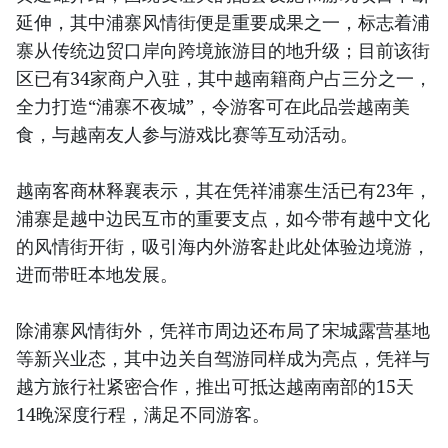
延伸，其中浦寨风情街便是重要成果之一，标志着浦
寨从传统边贸口岸向跨境旅游目的地升级；目前该街
区已有34家商户入驻，其中越南籍商户占三分之一，
全力打造“浦寨不夜城”，令游客可在此品尝越南美
食，与越南友人参与游戏比赛等互动活动。
越南客商林释襄表示，其在凭祥浦寨生活已有23年，
浦寨是越中边民互市的重要支点，如今带有越中文化
的风情街开街，吸引海内外游客赴此处体验边境游，
进而带旺本地发展。
除浦寨风情街外，凭祥市周边还布局了宋城露营基地
等新兴业态，其中边关自驾游同样成为亮点，凭祥与
越方旅行社紧密合作，推出可抵达越南南部的15天
14晚深度行程，满足不同游客。