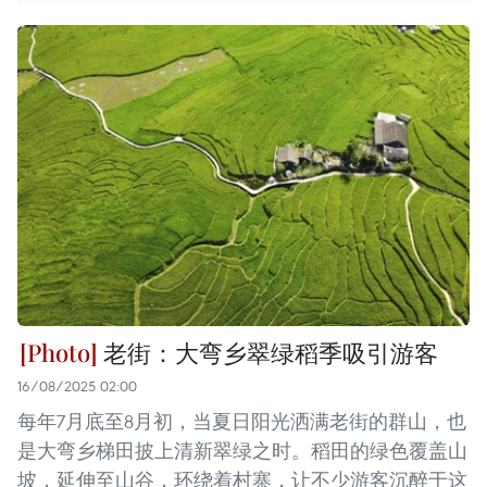
老街：大弯乡翠绿稻季吸引游客
16/08/2025 02:00
每年7月底至8月初，当夏日阳光洒满老街的群山，也
是大弯乡梯田披上清新翠绿之时。稻田的绿色覆盖山
坡，延伸至山谷，环绕着村寨，让不少游客沉醉于这