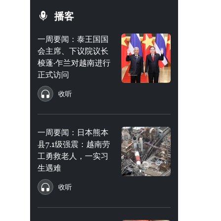
播客
一周要闻：泰王国国
会主席、下议院议长
梭蓬·乍兰对越南进行
正式访问
收听
一周要闻：日本熊本
县7.1级强震：越南劳
工勇救老人，一实习
生遇难
收听