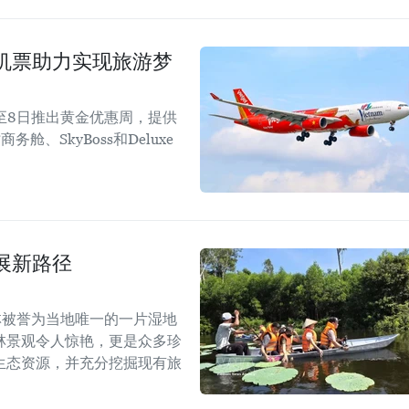
机票助力实现旅游梦
1日至8日推出黄金优惠周，提供
、SkyBoss和Deluxe
展新路径
林被誉为当地唯一的一片湿地
林景观令人惊艳，更是众多珍
生态资源，并充分挖掘现有旅