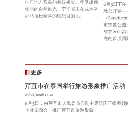
推广地方形象的有效桥梁。凭借雄伟
6月5日下午
壮丽的自然风光，宁平省正在成为举
球公开赛——
办马拉松赛事的理想目的地。
（Sanvine
市扶董公园
省在202
办的首项国
更多
芹苴市在泰国举行旅游形象推广活动
05/08/2026 13:10
8月5日，由芹苴市人民委员会副主席阮氏玉蝶率领
企业见面会，推广芹苴市旅游形象。