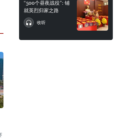
“500个昼夜战役”: 铺
就英烈归家之路
收听
赛