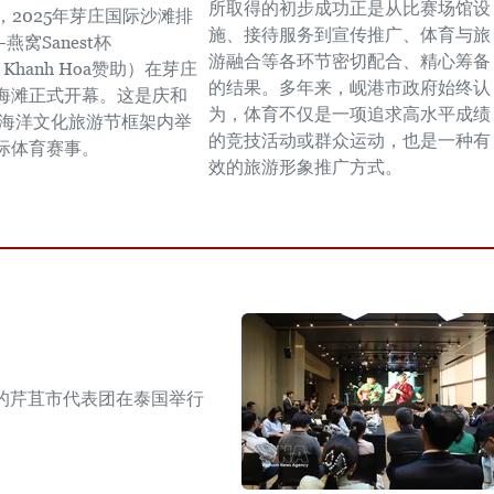
所取得的初步成功正是从比赛场馆设
，2025年芽庄国际沙滩排
施、接待服务到宣传推广、体育与旅
燕窝Sanest杯
游融合等各环节密切配合、精心筹备
st Khanh Hoa赞助）在芽庄
的结果。多年来，岘港市政府始终认
海滩正式开幕。这是庆和
为，体育不仅是一项追求高水平成绩
5年海洋文化旅游节框架内举
的竞技活动或群众运动，也是一种有
际体育赛事。
效的旅游形象推广方式。
的芹苴市代表团在泰国举行