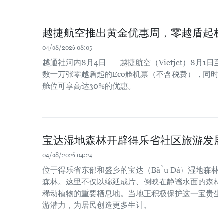
越捷航空推出黄金优惠周，零越盾起
04/08/2026 08:05
越通社河内8月4日——越捷航空（Vietjet）8月
数十万张零越盾起的Eco舱机票（不含税费），同时商务舱
舱位可享高达30%的优惠。
宝达湿地森林开辟得乐省社区旅游发
04/08/2026 04:24
位于得乐省东部和盛乡的宝达（Bầu Đá）湿地森
森林。这里不仅以绵延成片、倒映在静谧水面的森
稀动植物的重要栖息地。当地正积极保护这一宝贵
游潜力，为居民创造更多生计。