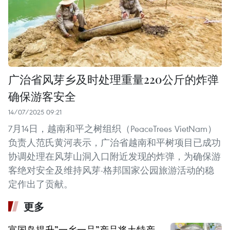
广治省风芽乡及时处理重量220公斤的炸弹
确保游客安全
14/07/2025 09:21
7月14日，越南和平之树组织（PeaceTrees VietNam）
负责人范氏黄河表示，广治省越南和平树项目已成功
协调处理在风芽山洞入口附近发现的炸弹，为确保游
客绝对安全及维持风芽-格邦国家公园旅游活动的稳
定作出了贡献。
更多
富国岛提升”一乡一品”产品将土特产