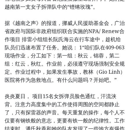
越南第一支女子拆弹队中的“铿锵玫瑰”。
据《越南之声》的报道，挪威人民援助基金会，广治
省政府与国际非政府组织联合实施的NPA/ Renew合
作项目 排雷小组组长阮氏海云在行车途中，趁机给
队员们迅速布置了任务。她说： 1“咱们队在409-063
现场作业，分工如下：第一组：秋云，锦蓉，第二
组：红云，秋红。作业前，必须遵守现场强制安全规
定。作业过程中，如果发生事故，教林（Gio Linh）
医院将作为急救地点。有什么问题吗？开始吧。”
炎炎夏日， 项目15名女拆弹员脸色通红，汗流浃
背。注意力高度集中的工作使得周围的空间都静止
了，只有探雷器的声音。每天重复的操作，每个人不
仅要有钢铁般的意志，更要有铁一般的纪律性。工作
结束时，潘氏秋香和她的队友发现了一些地方有爆炸