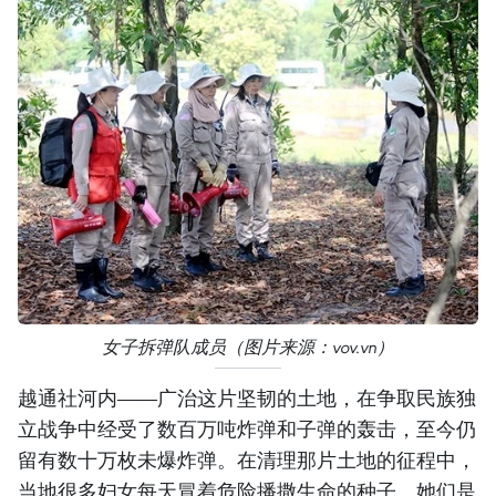
女子拆弹队成员（图片来源：vov.vn）
越通社河内——广治这片坚韧的土地，在争取民族独
立战争中经受了数百万吨炸弹和子弹的轰击，至今仍
留有数十万枚未爆炸弹。在清理那片土地的征程中，
当地很多妇女每天冒着危险播撒生命的种子。她们是